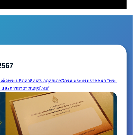
2567
สมเด็จพระมหิตลาธิเบศร อดุลยเดชวิกรม พระบรมราชชนก “พระ
ัน และการสาธารณสุขไทย”