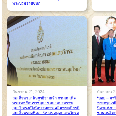
พระบรมราชชนก
กันยายน 21, 2024
กันยายน 2
สมเด็จพระกนิษฐาธิราชเจ้า กรมสมเด็จ
“บอย – มาริ
พระเทพรัตนราชสุดาฯ สยามบรมราช
พระกรุณาธิ
กุมารี ทรงเปิดนิทรรศการเฉลิมพระเกียรติ
บิดาแห่งก
สมเด็จพระมหิตลาธิเบศร อดุลยเดชวิกรม
ชวนคนไทยใ