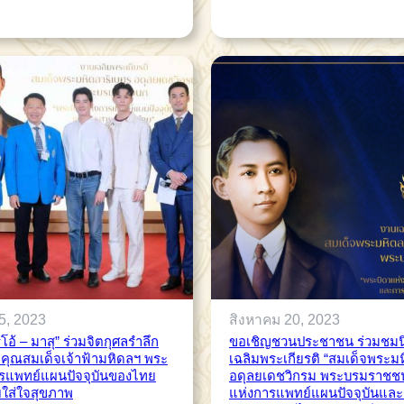
5, 2023
สิงหาคม 20, 2023
โอ้ – มาสุ” ร่วมจิตกุศลรำลึก
ขอเชิญชวนประชาชน ร่วมชมน
คุณสมเด็จเจ้าฟ้ามหิดลฯ พระ
เฉลิมพระเกียรติ “สมเด็จพระม
ารแพทย์แผนปัจจุบันของไทย
อดุลยเดชวิกรม พระบรมราชช
ส่ใจสุขภาพ
แห่งการแพทย์แผนปัจจุบันแล