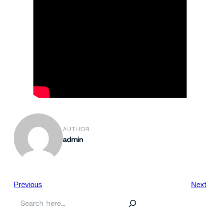
AUTHOR
admin
Previous
Next
ค้
น