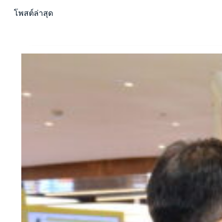
ห
า
โพสต์ล่าสุด