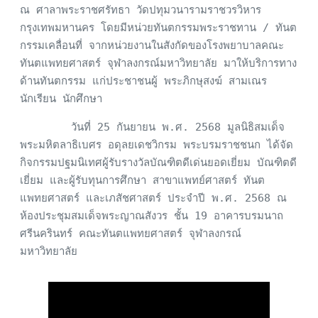
ณ ศาลาพระราชศรัทธา วัดปทุมวนารามราชวรวิหาร 
กรุงเทพมหานคร โดยมีหน่วยทันตกรรมพระราชทาน / ทันต
กรรมเคลื่อนที่ จากหน่วยงานในสังกัดของโรงพยาบาลคณะ
ทันตแพทยศาสตร์ จุฬาลงกรณ์มหาวิทยาลัย มาให้บริการทาง
ด้านทันตกรรม แก่ประชาชนผู้ พระภิกษุสงฆ์ สามเณร 
นักเรียน นักศึกษา
        วันที่ 25 กันยายน พ.ศ. 2568 มูลนิธิสมเด็จ
พระมหิตลาธิเบศร อดุลยเดชวิกรม พระบรมราชชนก ได้จัด
กิจกรรมปฐมนิเทศผู้รับรางวัลบัณฑิตดีเด่นยอดเยี่ยม บัณฑิตดี
เยี่ยม และผู้รับทุนการศึกษา สาขาแพทย์ศาสตร์ ทันต
แพทยศาสตร์ และเภสัชศาสตร์ ประจำปี พ.ศ. 2568 ณ 
ห้องประชุมสมเด็จพระญาณสังวร ชั้น 19 อาคารบรมนาถ
ศรีนครินทร์ คณะทันตแพทยศาสตร์ จุฬาลงกรณ์
มหาวิทยาลัย