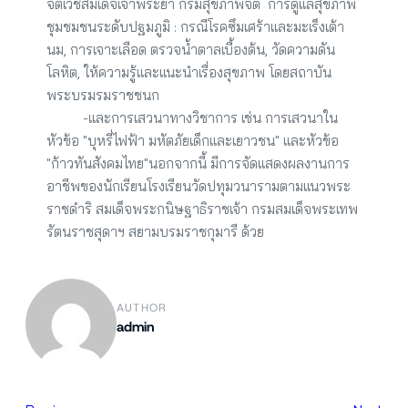
จิตเวชสมเด็จเจ้าพระยา กรมสุขภาพจิต  การดูแลสุขภาพ
ชุมชมชนระดับปฐมภูมิ : กรณีโรคซึมเศร้าและมะเร็งเต้า
นม, การเจาะเลือด ตรวจน้ำตาลเบื้องต้น, วัดความดัน
โลหิต, ให้ความรู้และแนะนำเรื่องสุขภาพ โดยสถาบัน
พระบรมรมราชชนก
          -และการเสวนาทางวิชาการ เช่น การเสวนาใน
หัวข้อ "บุหรี่ไฟฟ้า มหัตภัยเด็กและเยาวชน" และหัวข้อ 
"ก้าวทันสังคมไทย"
นอกจากนี้ มีการจัดแสดงผลงานการ
อาชีพของนักเรียนโรงเรียนวัดปทุมวนารามตามแนวพระ
ราชดำริ สมเด็จพระกนิษฐาธิราชเจ้า กรมสมเด็จพระเทพ
รัตนราชสุดาฯ สยามบรมราชกุมารี ด้วย
AUTHOR
admin