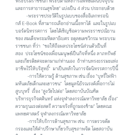
พระบรมราชชนก พระบิดาแห่งการแพทย์แผนปัจจุบัน
และการสาธารณสุขไทย" แบ่งเป็น 4 ส่วน ประกอบด้วย
         -พระราชประวัติในรูปแบบของสื่ออิเลกทรอนิ
กส์ E-Book ที่สามารถเลือกอ่านเนื้อหาได้  และในรูปแบ
บอร์ดนิทรรศการ  โดยได้เชิญข้อความพระราชปณิธาน
ของ สมเด็จพระมหิตลาธิเบศร อดุลยเดชวิกรม พระบรม
ราชชนก ที่ว่า
  "ขอให้ถือผลประโยชน์ส่วนตัวเป็นที่
สอง  ประโยชน์ของเพื่อนมนุษย์เป็นกิจที่หนึ่ง ลาภทรัพย์
และเกียรติยศจะตกมาแก่ท่านเอง  ถ้าท่านทรงธรรมะแห่ง
อาชีพไว้ให้บริสุทธิ์"  มาเป็นหลักในการจัดนิทรรศการปีนี้
          -การให้ความรู้ ด้านสุขภาพ เช่น เรื่อง "บุหรี่ไฟฟ้า 
มหันตภัยเด็กและเยาวชน"  โดยมูลนิธิรณรงค์เพื่อการไม่
สูบบุหรี่  เรื่อง "สูงวัยไปต่อ" โดยสถาบันบัณฑิต
บริหารธุรกิจศศินทร์ แห่งจุฬาลงกรณ์มหาวิทยาลัย เรื่อง" 
ความรุนแรงต่อสตรี ความจริงที่ถูกมองข้าม" โดยคณะ
แพทยศาสตร์ จุฬาลงกรณ์มหาวิทยาลัย
          -การให้บริการด้านสุขภาพ เช่น  การตรวจคัด
กรองและให้คำปรึกษาเกี่ยวกับสุขภาพจิต โดยสถาบัน