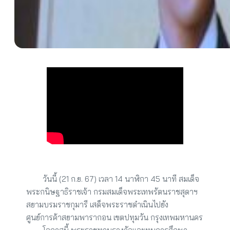
        วันนี้ (21 ก.ย. 67) เวลา 14 นาฬิกา 45 นาที สมเด็จ
พระกนิษฐาธิราชเจ้า กรมสมเด็จพระเทพรัตนราชสุดาฯ 
สยามบรมราชกุมารี เสด็จพระราชดำเนินไปยัง 
ศูนย์การค้าสยามพารากอน เขตปทุมวัน กรุงเทพมหานคร