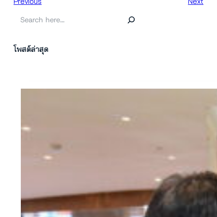
Previous
Next
ค้
น
ห
โพสต์ล่าสุด
า