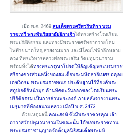
          เมื่อ พ.ศ. 2469 
สมเด็จพระศรีสวรินทิรา บรม
ราชเทวี พระพันวัสสาอัยยิกาเจ้า
ได้ทรงสร้างโรงเรียน
พระปริยัติธรรม และทรงมีพระราชศรัทธาถวายโคม
ไฟฟ้าขนาดใหญ่สวยงามมาก และมีโคมไฟฟ้าอีกหลาย
ดวง ที่พระวิหารหลวงพ่อพระเสริม วัดปทุมวนาราม 
พร้อมทั้งได้
ทรงพระกรุณาโปรดให้อัญเชิญพระบรมราช
สรีรางคารส่วนหนึ่งของสมเด็จพระมหิตลาธิเบศร อดุลย
เดชวิกรม พระบรมราชชนก ประดิษฐานไว้ที่องค์พระ
สถูปเจดีย์หน้ามุก ด้านทิศตะวันออกของโรงเรียนพระ
ปริยัติธรรม เป็นการส่วนพระองค์ ภายหลังจากงานพระ
เมรุมาศที่ท้องสนามหลวง เมื่อปี พ.ศ. 2472
          ด้วยเหตุผลนี้ 
คณะสงฆ์ ซึ่งมีพระราชวรคุณ เจ้า
อาวาสวัดปทุมวนารามในขณะนั้น ได้ขอพระราชทาน
พระบรมราชานุญาตจัดตั้งมูลนิธิสมเด็จพระมหิ