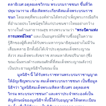
ตลาธิเบศ อดุลยเดชวิกรม พระบรมราชชนก ขึ้นที่วัด
ปทุมวนาราม เพื่อเทิดพระเกียรติสมเด็จพระบรมราช
ชนก
 โดยเหตุที่พระองค์ท่านได้ทรงบำเพ็ญพระกรณียกิจ
ที่อำนวยประโยชน์สุขให้แก่ปวงชนชาวไทยอย่างกว้าง
ขวางในด้านสาธารณสุข ทรงพระนามว่า 
“พระบิดาแห่ง
การแพทย์ไทย”
 และเป็นอนุสรณ์ที่ซาบซึ้งอยู่ในความ
รู้สึกของผู้ที่เคยได้รับพระมหากรุณาธิคุณอย่างไม่มีวัน
เสื่อมคลาย อีกทั้งยังได้เจ้าประคุณสมเด็จพระญาณ
สังวร สมเด็จพระสังฆราช สกลมหาสังฆปรินายก (ซึ่ง
ขณะนั้นทรงดำรงสมณศักดิ์ที่สมเด็จพระญาณสังวร) 
เป็นประธานมูลนิธิฯในขณะนั้น
มูลนิธิฯ นี้ ได้รับพระราชทานพระบรมราชานุญาต
ให้อัญเชิญพระนาม สมเด็จพระบรมราชชนก เป็นชื่อมูล
นิธิฯว่า “มูลนิธิสมเด็จพระมหิตลาธิเบศร อดุลยเดช
วิกรม พระบรมราชชนก” และตราประจำพระองค์เป็น
สัญลักษณ์ของมูลนิธิฯ ทั้งนี้ได้รับอนุญาตให้จดทะเบียน